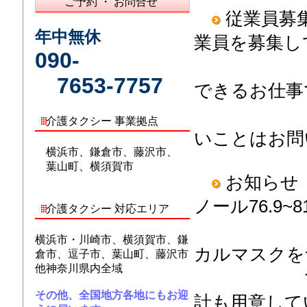
ご予約 ・ お問合せ
従業員募
年中無休
業員を募集し
090-
7653-7757
できるお仕事
間に
介護タクシー 事業拠点
いことはお問
横浜市、鎌倉市、藤沢市、
葉山町、横須賀市
お知らせ
ノール76.9~8
介護タクシー 対応エリア
内消毒
横浜市・川崎市、横須賀市、鎌
カルマスクを
倉市、逗子市、葉山町、藤沢市
他神奈川県内全域
で使用し
その他、全国地方各地にもお迎
計も用意して