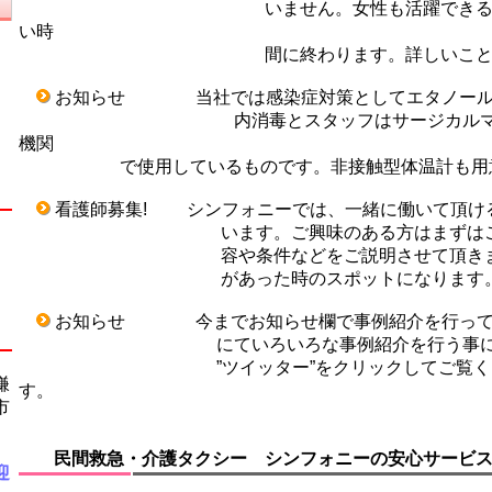
い
ません。女性も活躍でき
い時
間に終わります。詳しいことは
お知らせ 当社では感染症対策としてエタノール76.9~
内消毒とスタッフはサージカルマスクを
機関
で使用しているものです。非接触型体温計も用意
看護師募集! シンフォニーでは、一緒に働いて頂け
います。ご興味のある方はまずはご連絡く
容や条件などをご説明させて頂きます。常
があった時のスポットになります
お知らせ 今までお知らせ欄で事例紹介を行って
にていろいろな事例紹介を行う事になりま
”ツイッター”をクリックしてご覧ください。F
鎌
す。
市
民間救急・介護タクシー
シンフォニーの安心サービ
迎