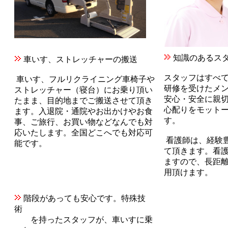
知識のあるス
車いす、ストレッチャーの搬送
スタッフはすべて
車いす、フルリクライニング車椅子や
研修を受けたメ
ストレッチャー（寝台）にお乗り頂い
安心・安全に親
たまま、目的地までご搬送させて頂き
心配りをモット
ます。入退院・通院やお出かけやお食
す。
事、ご旅行、お買い物などなんでも対
応いたします。全国どこへでも対応可
看護師は、経験
能です。
て頂きます。看護
ますので、長距
用頂けます。
階段があっても安心です。特殊技
術
を持ったスタッフが、車いすに乗