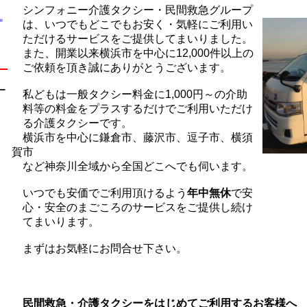
シンフォニー介護タクシー・民間救急グループ
。
は、いつでもどこでもお安く・気軽にご利用い
ただけるサービスをご提供してまいりました。
また、開業以来横浜市を中心に12,000件以上の
ご依頼を頂き誠にありがとうございます。
ー
私どもは一般タクシー料金に1,000円～の介助
料等の料金をプラスするだけでご利用いただけ
る介護タクシーです。
横浜市を中心に鎌倉市、藤沢市、逗子市、横須
賀市
など神奈川全域から全国どこへでも伺います。
いつでも安価でご利用頂けるよう
年中無休
で安
心・安全のまごころのサービスをご提供し続け
てまいります。
まずはお気軽にお問合せ下さい。
民間救急・介護タクシーをはじめてご利用するお客様へ