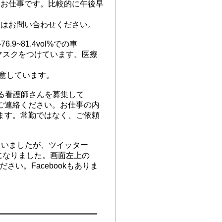
るお仕事です。比較的に午後早
お問い
合わせください。
81.4vol%での車
つけています。医療
しています。
る看護師さんを募集して
ださい。お仕事の内
勤ではなく、ご依頼
。
いましたが、ツイッター
した。画面左上の
acebookもありま
ス