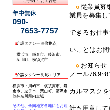
ご予約 ・ お問合せ
従業員募
年中無休
業員を募集し
090-
7653-7757
できるお仕事
間に
介護タクシー 事業拠点
いことはお問
横浜市、鎌倉市、藤沢市、
葉山町、横須賀市
お知らせ
ノール76.9~8
介護タクシー 対応エリア
内消毒
横浜市・川崎市、横須賀市、鎌
カルマスクを
倉市、逗子市、葉山町、藤沢市
他神奈川県内全域
で使用し
その他、全国地方各地にもお迎
計も用意して