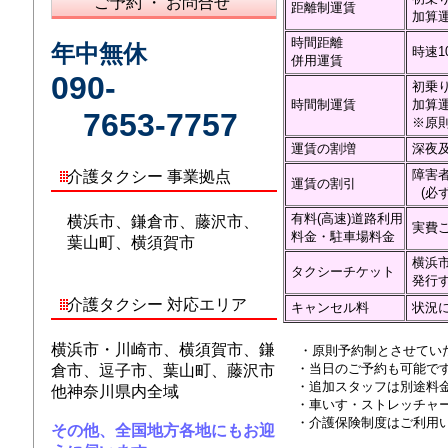
ご予約 ・ お問合せ
距離制運賃
加算運
時間距離
年中無休
時速1
併用運賃
090-
初乗り
時間制運賃
加算運
7653-7757
※原則
運賃の割増
深夜及
障害者
介護タクシー 事業拠点
運賃の割引
(必ず
有料(高速)道路利用
横浜市、鎌倉市、藤沢市、
実費
料金・駐車場料金
葉山町、横須賀市
横浜市
タクシーチケット
発行
介護タクシー 対応エリア
キャンセル料
状況に
横浜市・川崎市、横須賀市、鎌
・原則予約制とさせてい
・当日のご予約も可能で
倉市、逗子市、葉山町、藤沢市
・追加スタッフは別途料金
他神奈川県内全域
・車いす・ストレッチャー
・介護保険制度はご利用い
その他、全国地方各地にもお迎