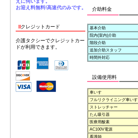
えに伺います。
お迎え料無料!高速代のみです。
介助料金
クレジットカード
基本介助
院内(室内)介助
介護タクシーでクレジットカー
階段介助
ドが利用できます。
追加介助スタッフ
時間外対応
設備使用料
車いす
フルリクライニング車いす
ストレッチャー
たん吸引器
医療用酸素
AC100V電源
看護師